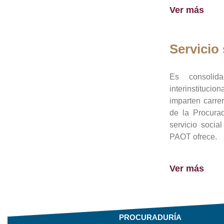
Ver más
Servicio 
Es consolid
interinstituci
imparten carre
de la Procura
servicio socia
PAOT ofrece.
Ver más
PROCURADURÍA