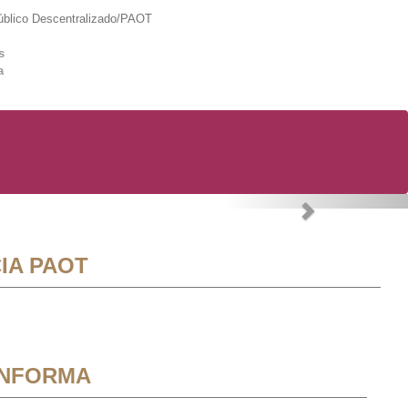
lico Descentralizado/PAOT
s
a
Next
IA PAOT
INFORMA