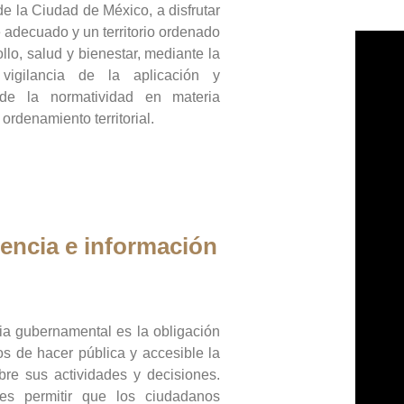
de la Ciudad de México, a disfrutar
 adecuado y un territorio ordenado
llo, salud y bienestar, mediante la
vigilancia de la aplicación y
 de la normatividad en materia
 ordenamiento territorial.
encia e información
ia gubernamental es la obligación
os de hacer pública y accesible la
bre sus actividades y decisiones.
es permitir que los ciudadanos