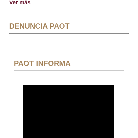
Ver más
DENUNCIA PAOT
PAOT INFORMA