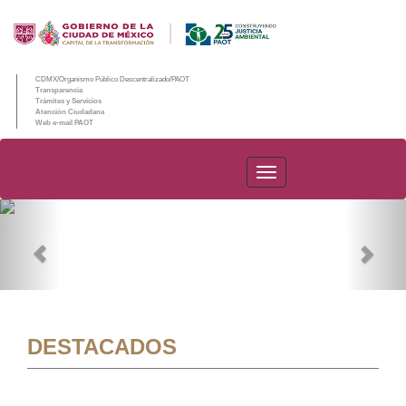
CDMX/Organismo Público Descentralizado/PAOT
Transparencia
Trámites y Servicios
Atención Ciudadana
Web e-mail PAOT
PAOT
Previous
Nex
DESTACADOS