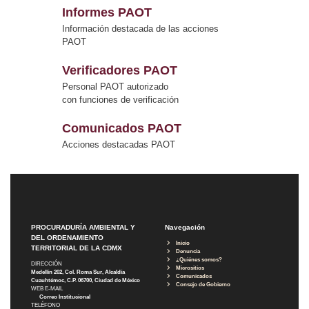
Informes PAOT
Información destacada de las acciones
PAOT
Verificadores PAOT
Personal PAOT autorizado
con funciones de verificación
Comunicados PAOT
Acciones destacadas PAOT
PROCURADURÍA AMBIENTAL Y
Navegación
DEL ORDENAMIENTO
Inicio
TERRITORIAL DE LA CDMX
Denuncia
¿Quiénes somos?
DIRECCIÓN
Micrositios
Medellín 202, Col. Roma Sur, Alcaldía
Comunicados
Cuauhtémoc, C.P. 06700, Ciudad de México
Consejo de Gobierno
WEB E-MAIL
Correo Institucional
TELÉFONO