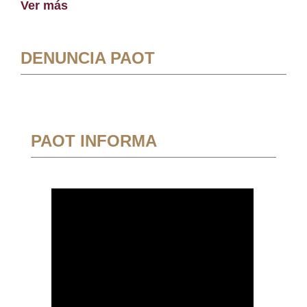
Ver más
DENUNCIA PAOT
PAOT INFORMA