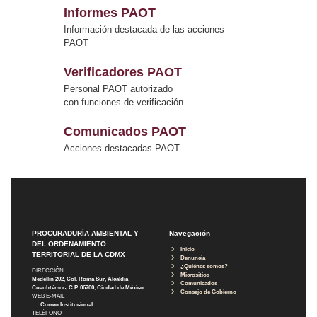
Informes PAOT
Información destacada de las acciones
PAOT
Verificadores PAOT
Personal PAOT autorizado
con funciones de verificación
Comunicados PAOT
Acciones destacadas PAOT
PROCURADURÍA AMBIENTAL Y
Navegación
DEL ORDENAMIENTO
Inicio
TERRITORIAL DE LA CDMX
Denuncia
¿Quiénes somos?
DIRECCIÓN
Micrositios
Medellín 202, Col. Roma Sur, Alcaldía
Comunicados
Cuauhtémoc, C.P. 06700, Ciudad de México
Consejo de Gobierno
WEB E-MAIL
Correo Institucional
TELÉFONO