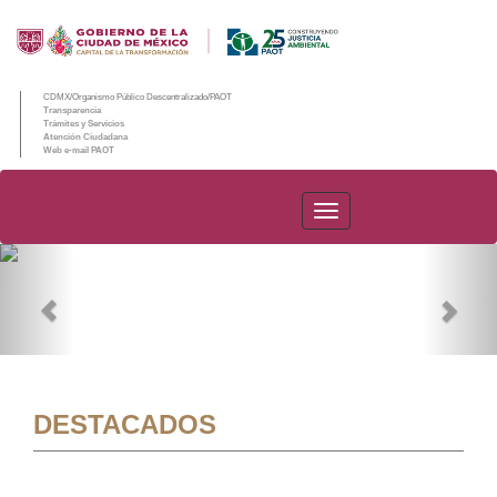
CDMX/Organismo Público Descentralizado/PAOT
Transparencia
Trámites y Servicios
Atención Ciudadana
Web e-mail PAOT
PAOT
Previous
Nex
DESTACADOS