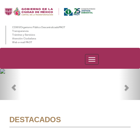
CDMX/Organismo Público Descentralizado/PAOT
Transparencia
Trámites y Servicios
Atención Ciudadana
Web e-mail PAOT
PAOT
Previous
Nex
DESTACADOS