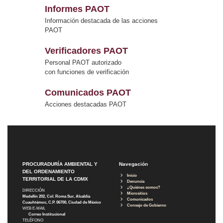
Informes PAOT
Información destacada de las acciones
PAOT
Verificadores PAOT
Personal PAOT autorizado
con funciones de verificación
Comunicados PAOT
Acciones destacadas PAOT
PROCURADURÍA AMBIENTAL Y
Navegación
DEL ORDENAMIENTO
Inicio
TERRITORIAL DE LA CDMX
Denuncia
¿Quiénes somos?
DIRECCIÓN
Micrositios
Medellín 202, Col. Roma Sur, Alcaldía
Comunicados
Cuauhtémoc, C.P. 06700, Ciudad de México
Consejo de Gobierno
WEB E-MAIL
Correo Institucional
TELÉFONO