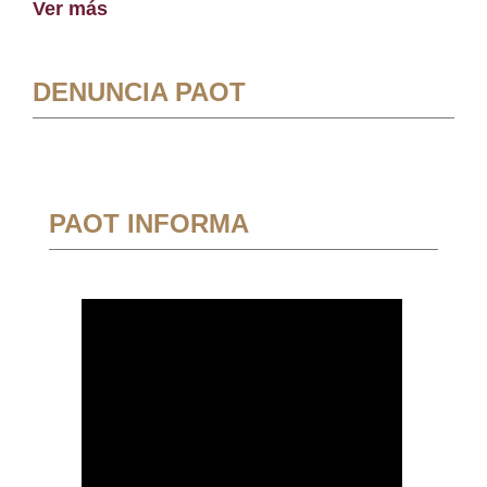
Ver más
DENUNCIA PAOT
PAOT INFORMA