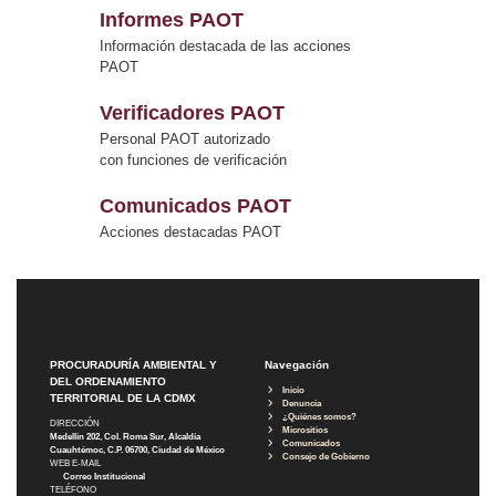
Informes PAOT
Información destacada de las acciones
PAOT
Verificadores PAOT
Personal PAOT autorizado
con funciones de verificación
Comunicados PAOT
Acciones destacadas PAOT
PROCURADURÍA AMBIENTAL Y
Navegación
DEL ORDENAMIENTO
Inicio
TERRITORIAL DE LA CDMX
Denuncia
¿Quiénes somos?
DIRECCIÓN
Micrositios
Medellín 202, Col. Roma Sur, Alcaldía
Comunicados
Cuauhtémoc, C.P. 06700, Ciudad de México
Consejo de Gobierno
WEB E-MAIL
Correo Institucional
TELÉFONO