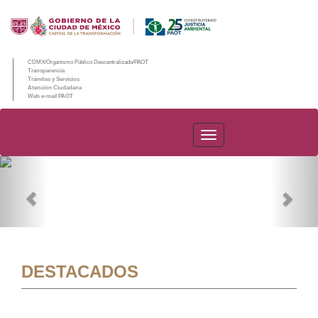
CDMX/Organismo Público Descentralizado/PAOT
Transparencia
Trámites y Servicios
Atención Ciudadana
Web e-mail PAOT
PAOT
Previous
Nex
DESTACADOS