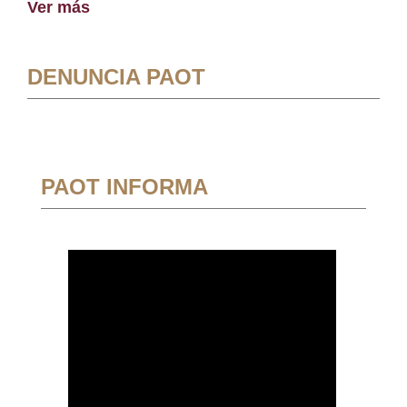
Ver más
DENUNCIA PAOT
PAOT INFORMA