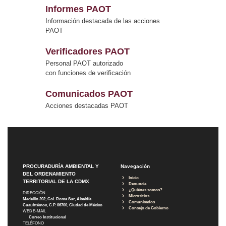
Informes PAOT
Información destacada de las acciones
PAOT
Verificadores PAOT
Personal PAOT autorizado
con funciones de verificación
Comunicados PAOT
Acciones destacadas PAOT
PROCURADURÍA AMBIENTAL Y
Navegación
DEL ORDENAMIENTO
Inicio
TERRITORIAL DE LA CDMX
Denuncia
¿Quiénes somos?
DIRECCIÓN
Micrositios
Medellín 202, Col. Roma Sur, Alcaldía
Comunicados
Cuauhtémoc, C.P. 06700, Ciudad de México
Consejo de Gobierno
WEB E-MAIL
Correo Institucional
TELÉFONO