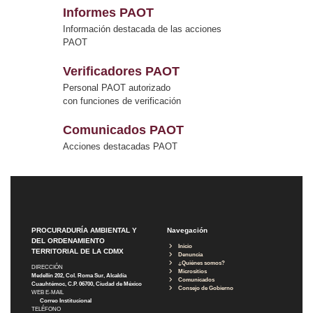
Informes PAOT
Información destacada de las acciones
PAOT
Verificadores PAOT
Personal PAOT autorizado
con funciones de verificación
Comunicados PAOT
Acciones destacadas PAOT
PROCURADURÍA AMBIENTAL Y
Navegación
DEL ORDENAMIENTO
Inicio
TERRITORIAL DE LA CDMX
Denuncia
¿Quiénes somos?
DIRECCIÓN
Micrositios
Medellín 202, Col. Roma Sur, Alcaldía
Comunicados
Cuauhtémoc, C.P. 06700, Ciudad de México
Consejo de Gobierno
WEB E-MAIL
Correo Institucional
TELÉFONO