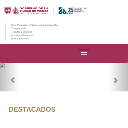
CDMX/Organismo Público Descentralizado/PAOT
Transparencia
Trámites y Servicios
Atención Ciudadana
Web e-mail PAOT
PAOT
Previous
Nex
DESTACADOS