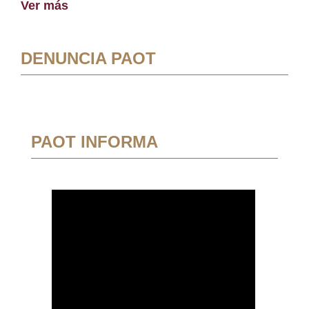
Ver más
DENUNCIA PAOT
PAOT INFORMA