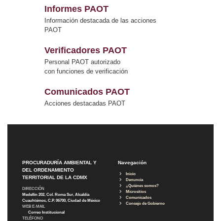
Informes PAOT
Información destacada de las acciones
PAOT
Verificadores PAOT
Personal PAOT autorizado
con funciones de verificación
Comunicados PAOT
Acciones destacadas PAOT
PROCURADURÍA AMBIENTAL Y
Navegación
DEL ORDENAMIENTO
Inicio
TERRITORIAL DE LA CDMX
Denuncia
¿Quiénes somos?
DIRECCIÓN
Micrositios
Medellín 202, Col. Roma Sur, Alcaldía
Comunicados
Cuauhtémoc, C.P. 06700, Ciudad de México
Consejo de Gobierno
WEB E-MAIL
Correo Institucional
TELÉFONO