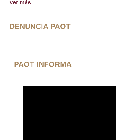
Ver más
DENUNCIA PAOT
PAOT INFORMA