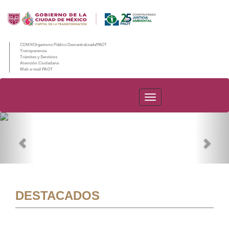
CDMX/Organismo Público Descentralizado/PAOT
Transparencia
Trámites y Servicios
Atención Ciudadana
Web e-mail PAOT
PAOT
Previous
Nex
DESTACADOS