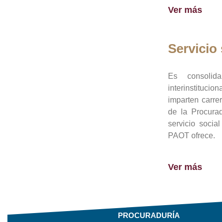
Ver más
Servicio 
Es consolid
interinstituci
imparten carre
de la Procura
servicio socia
PAOT ofrece.
Ver más
PROCURADURÍA