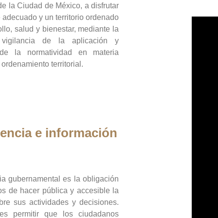
de la Ciudad de México, a disfrutar
 adecuado y un territorio ordenado
llo, salud y bienestar, mediante la
vigilancia de la aplicación y
 de la normatividad en materia
 ordenamiento territorial.
encia e información
ia gubernamental es la obligación
os de hacer pública y accesible la
bre sus actividades y decisiones.
es permitir que los ciudadanos