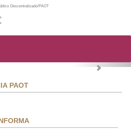
lico Descentralizado/PAOT
s
a
Next
IA PAOT
INFORMA