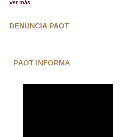
Ver más
DENUNCIA PAOT
PAOT INFORMA