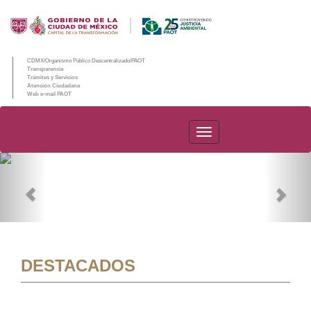
CDMX/Organismo Público Descentralizado/PAOT
Transparencia
Trámites y Servicios
Atención Ciudadana
Web e-mail PAOT
PAOT
Previous
Nex
DESTACADOS