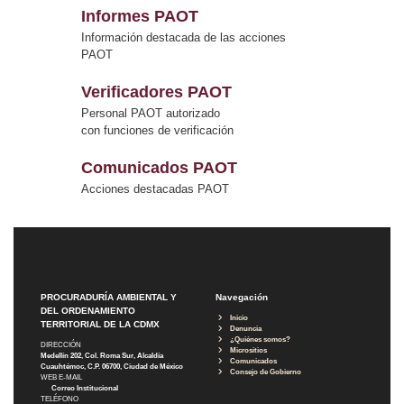
Informes PAOT
Información destacada de las acciones
PAOT
Verificadores PAOT
Personal PAOT autorizado
con funciones de verificación
Comunicados PAOT
Acciones destacadas PAOT
PROCURADURÍA AMBIENTAL Y
Navegación
DEL ORDENAMIENTO
Inicio
TERRITORIAL DE LA CDMX
Denuncia
¿Quiénes somos?
DIRECCIÓN
Micrositios
Medellín 202, Col. Roma Sur, Alcaldía
Comunicados
Cuauhtémoc, C.P. 06700, Ciudad de México
Consejo de Gobierno
WEB E-MAIL
Correo Institucional
TELÉFONO