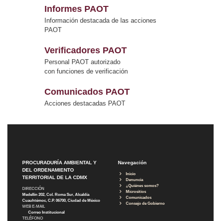
Informes PAOT
Información destacada de las acciones
PAOT
Verificadores PAOT
Personal PAOT autorizado
con funciones de verificación
Comunicados PAOT
Acciones destacadas PAOT
PROCURADURÍA AMBIENTAL Y
Navegación
DEL ORDENAMIENTO
Inicio
TERRITORIAL DE LA CDMX
Denuncia
¿Quiénes somos?
DIRECCIÓN
Micrositios
Medellín 202, Col. Roma Sur, Alcaldía
Comunicados
Cuauhtémoc, C.P. 06700, Ciudad de México
Consejo de Gobierno
WEB E-MAIL
Correo Institucional
TELÉFONO