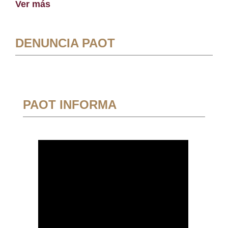
Ver más
DENUNCIA PAOT
PAOT INFORMA