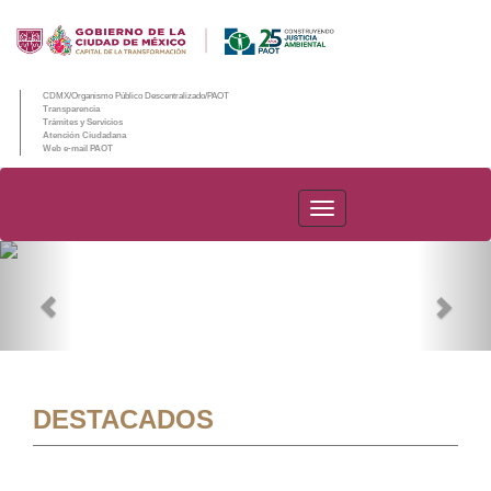
CDMX/Organismo Público Descentralizado/PAOT
Transparencia
Trámites y Servicios
Atención Ciudadana
Web e-mail PAOT
PAOT
Previous
Nex
DESTACADOS