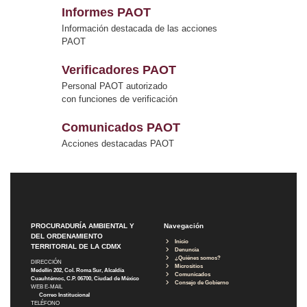
Informes PAOT
Información destacada de las acciones
PAOT
Verificadores PAOT
Personal PAOT autorizado
con funciones de verificación
Comunicados PAOT
Acciones destacadas PAOT
PROCURADURÍA AMBIENTAL Y
Navegación
DEL ORDENAMIENTO
Inicio
TERRITORIAL DE LA CDMX
Denuncia
¿Quiénes somos?
DIRECCIÓN
Micrositios
Medellín 202, Col. Roma Sur, Alcaldía
Comunicados
Cuauhtémoc, C.P. 06700, Ciudad de México
Consejo de Gobierno
WEB E-MAIL
Correo Institucional
TELÉFONO