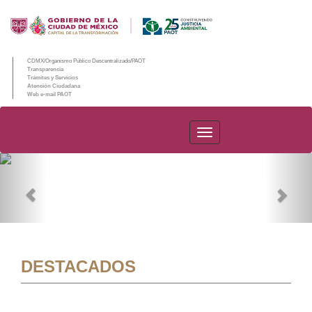
CDMX/Organismo Público Descentralizado/PAOT
Transparencia
Trámites y Servicios
Atención Ciudadana
Web e-mail PAOT
PAOT
Previous
Nex
DESTACADOS