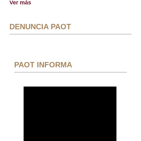
Ver más
DENUNCIA PAOT
PAOT INFORMA