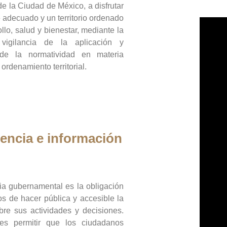
de la Ciudad de México, a disfrutar
 adecuado y un territorio ordenado
llo, salud y bienestar, mediante la
vigilancia de la aplicación y
 de la normatividad en materia
 ordenamiento territorial.
encia e información
ia gubernamental es la obligación
os de hacer pública y accesible la
bre sus actividades y decisiones.
es permitir que los ciudadanos