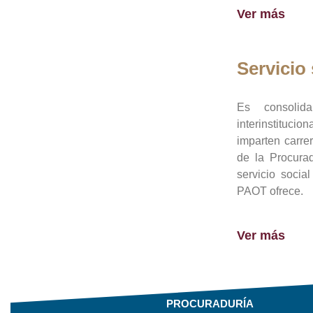
Ver más
Servicio 
Es consolid
interinstituci
imparten carre
de la Procura
servicio socia
PAOT ofrece.
Ver más
PROCURADURÍA