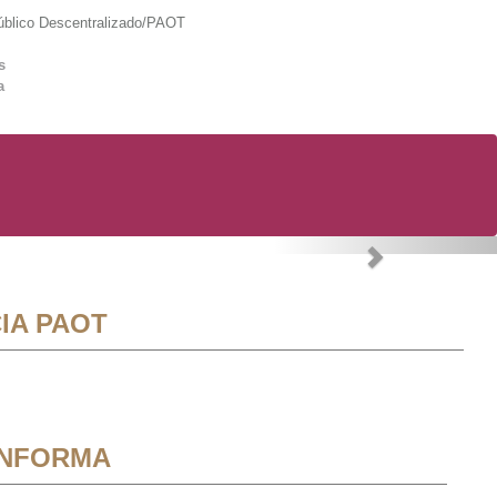
lico Descentralizado/PAOT
s
a
Next
IA PAOT
INFORMA