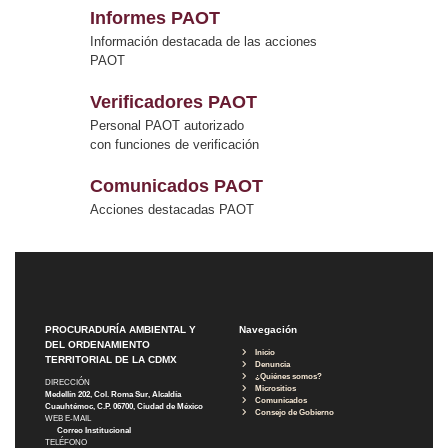
Informes PAOT
Información destacada de las acciones
PAOT
Verificadores PAOT
Personal PAOT autorizado
con funciones de verificación
Comunicados PAOT
Acciones destacadas PAOT
PROCURADURÍA AMBIENTAL Y
Navegación
DEL ORDENAMIENTO
Inicio
TERRITORIAL DE LA CDMX
Denuncia
¿Quiénes somos?
DIRECCIÓN
Micrositios
Medellín 202, Col. Roma Sur, Alcaldía
Comunicados
Cuauhtémoc, C.P. 06700, Ciudad de México
Consejo de Gobierno
WEB E-MAIL
Correo Institucional
TELÉFONO