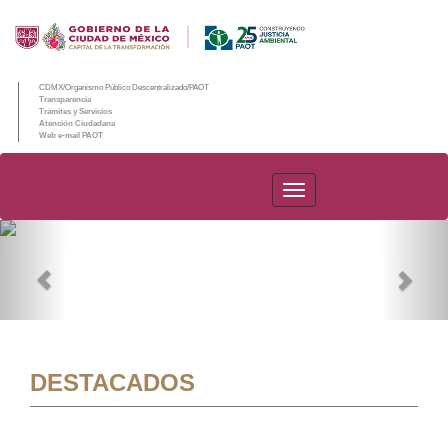
CDMX/Organismo Público Descentralizado/PAOT
Transparencia
Trámites y Servicios
Atención Ciudadana
Web e-mail PAOT
PAOT
Previous
Nex
DESTACADOS