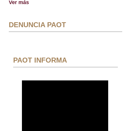
Ver más
DENUNCIA PAOT
PAOT INFORMA