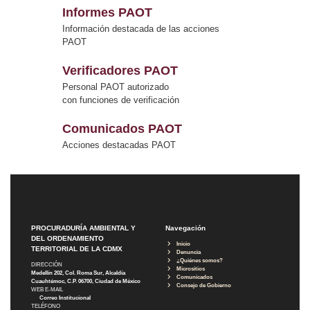
Informes PAOT
Información destacada de las acciones
PAOT
Verificadores PAOT
Personal PAOT autorizado
con funciones de verificación
Comunicados PAOT
Acciones destacadas PAOT
PROCURADURÍA AMBIENTAL Y
Navegación
DEL ORDENAMIENTO
Inicio
TERRITORIAL DE LA CDMX
Denuncia
¿Quiénes somos?
DIRECCIÓN
Micrositios
Medellín 202, Col. Roma Sur, Alcaldía
Comunicados
Cuauhtémoc, C.P. 06700, Ciudad de México
Consejo de Gobierno
WEB E-MAIL
Correo Institucional
TELÉFONO