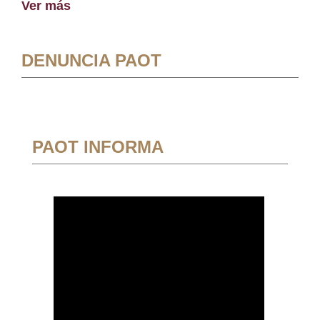
Ver más
DENUNCIA PAOT
PAOT INFORMA