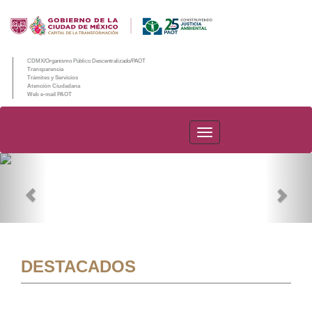
CDMX/Organismo Público Descentralizado/PAOT
Transparencia
Trámites y Servicios
Atención Ciudadana
Web e-mail PAOT
PAOT
Previous
Nex
DESTACADOS