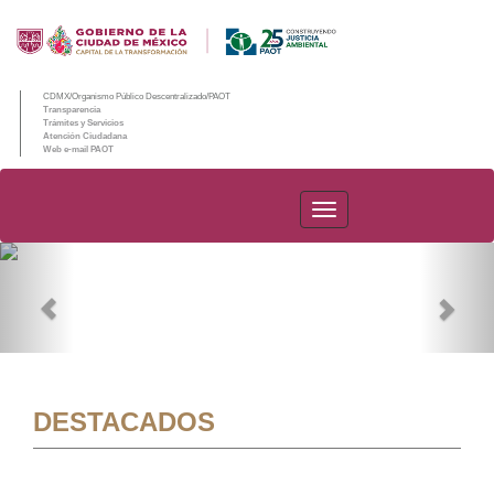
CDMX/Organismo Público Descentralizado/PAOT
Transparencia
Trámites y Servicios
Atención Ciudadana
Web e-mail PAOT
PAOT
Previous
Nex
DESTACADOS