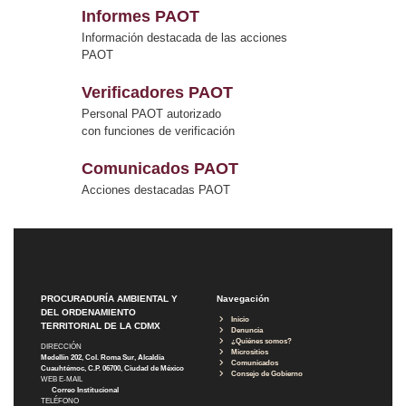
Informes PAOT
Información destacada de las acciones
PAOT
Verificadores PAOT
Personal PAOT autorizado
con funciones de verificación
Comunicados PAOT
Acciones destacadas PAOT
PROCURADURÍA AMBIENTAL Y
Navegación
DEL ORDENAMIENTO
Inicio
TERRITORIAL DE LA CDMX
Denuncia
¿Quiénes somos?
DIRECCIÓN
Micrositios
Medellín 202, Col. Roma Sur, Alcaldía
Comunicados
Cuauhtémoc, C.P. 06700, Ciudad de México
Consejo de Gobierno
WEB E-MAIL
Correo Institucional
TELÉFONO