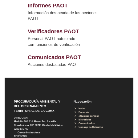
Informes PAOT
Información destacada de las acciones
PAOT
Verificadores PAOT
Personal PAOT autorizado
con funciones de verificación
Comunicados PAOT
Acciones destacadas PAOT
PROCURADURÍA AMBIENTAL Y
Navegación
DEL ORDENAMIENTO
Inicio
TERRITORIAL DE LA CDMX
Denuncia
¿Quiénes somos?
DIRECCIÓN
Micrositios
Medellín 202, Col. Roma Sur, Alcaldía
Comunicados
Cuauhtémoc, C.P. 06700, Ciudad de México
Consejo de Gobierno
WEB E-MAIL
Correo Institucional
TELÉFONO