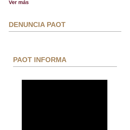
Ver más
DENUNCIA PAOT
PAOT INFORMA