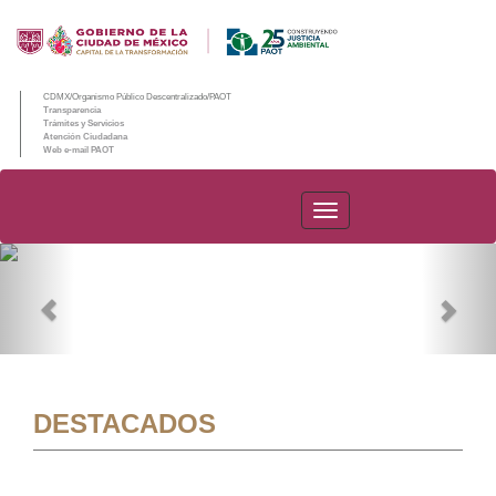
CDMX/Organismo Público Descentralizado/PAOT
Transparencia
Trámites y Servicios
Atención Ciudadana
Web e-mail PAOT
PAOT
Previous
Nex
DESTACADOS