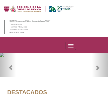
CDMX/Organismo Público Descentralizado/PAOT
Transparencia
Trámites y Servicios
Atención Ciudadana
Web e-mail PAOT
PAOT
Previous
Nex
DESTACADOS