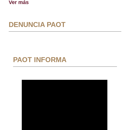
Ver más
DENUNCIA PAOT
PAOT INFORMA