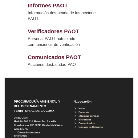
Informes PAOT
Información destacada de las acciones
PAOT
Verificadores PAOT
Personal PAOT autorizado
con funciones de verificación
Comunicados PAOT
Acciones destacadas PAOT
PROCURADURÍA AMBIENTAL Y
Navegación
DEL ORDENAMIENTO
Inicio
TERRITORIAL DE LA CDMX
Denuncia
¿Quiénes somos?
DIRECCIÓN
Micrositios
Medellín 202, Col. Roma Sur, Alcaldía
Comunicados
Cuauhtémoc, C.P. 06700, Ciudad de México
Consejo de Gobierno
WEB E-MAIL
Correo Institucional
TELÉFONO