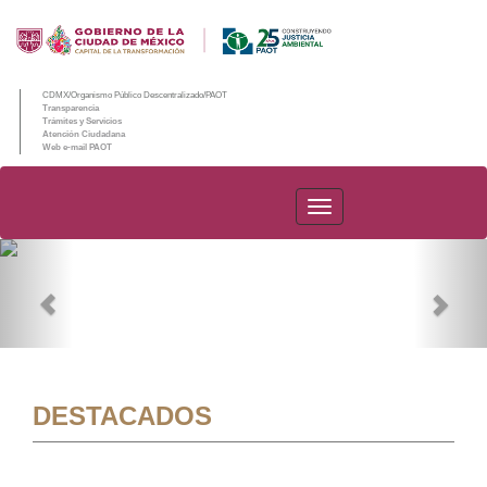
CDMX/Organismo Público Descentralizado/PAOT
Transparencia
Trámites y Servicios
Atención Ciudadana
Web e-mail PAOT
PAOT
Previous
Nex
DESTACADOS