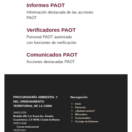
Informes PAOT
Información destacada de las acciones
PAOT
Verificadores PAOT
Personal PAOT autorizado
con funciones de verificación
Comunicados PAOT
Acciones destacadas PAOT
PROCURADURÍA AMBIENTAL Y
Navegación
DEL ORDENAMIENTO
Inicio
TERRITORIAL DE LA CDMX
Denuncia
¿Quiénes somos?
DIRECCIÓN
Micrositios
Medellín 202, Col. Roma Sur, Alcaldía
Comunicados
Cuauhtémoc, C.P. 06700, Ciudad de México
Consejo de Gobierno
WEB E-MAIL
Correo Institucional
TELÉFONO