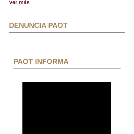
Ver más
DENUNCIA PAOT
PAOT INFORMA