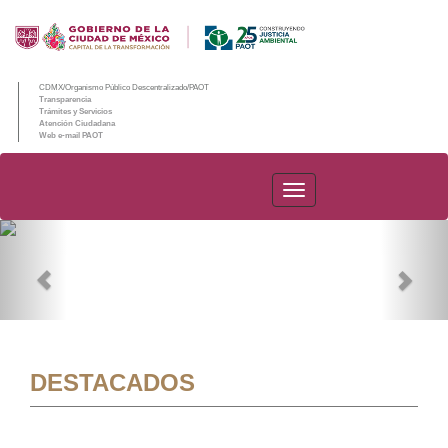
CDMX/Organismo Público Descentralizado/PAOT
Transparencia
Trámites y Servicios
Atención Ciudadana
Web e-mail PAOT
PAOT
Previous
Nex
DESTACADOS