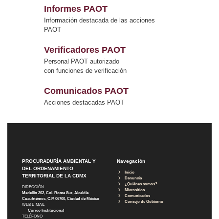
Informes PAOT
Información destacada de las acciones
PAOT
Verificadores PAOT
Personal PAOT autorizado
con funciones de verificación
Comunicados PAOT
Acciones destacadas PAOT
PROCURADURÍA AMBIENTAL Y
Navegación
DEL ORDENAMIENTO
Inicio
TERRITORIAL DE LA CDMX
Denuncia
¿Quiénes somos?
DIRECCIÓN
Micrositios
Medellín 202, Col. Roma Sur, Alcaldía
Comunicados
Cuauhtémoc, C.P. 06700, Ciudad de México
Consejo de Gobierno
WEB E-MAIL
Correo Institucional
TELÉFONO