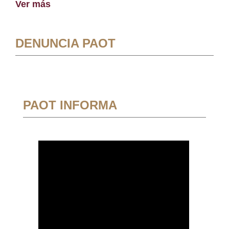
Ver más
DENUNCIA PAOT
PAOT INFORMA