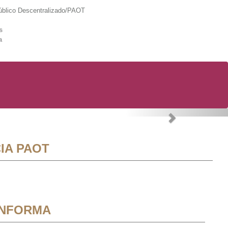
lico Descentralizado/PAOT
s
a
Next
IA PAOT
INFORMA