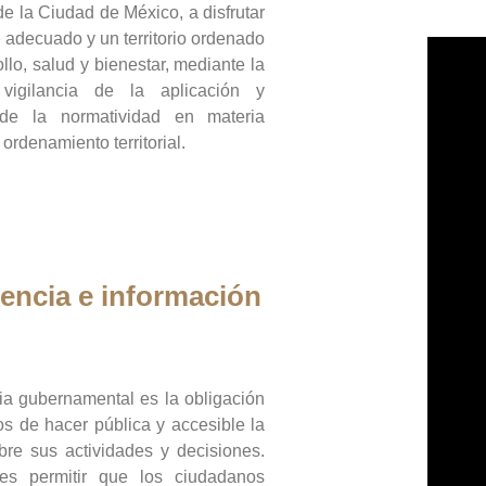
de la Ciudad de México, a disfrutar
 adecuado y un territorio ordenado
llo, salud y bienestar, mediante la
vigilancia de la aplicación y
 de la normatividad en materia
 ordenamiento territorial.
encia e información
ia gubernamental es la obligación
os de hacer pública y accesible la
bre sus actividades y decisiones.
es permitir que los ciudadanos