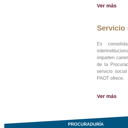
Ver más
Servicio 
Es consolid
interinstituci
imparten carre
de la Procura
servicio socia
PAOT ofrece.
Ver más
PROCURADURÍA