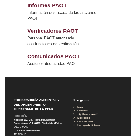
Informes PAOT
Información destacada de las acciones
PAOT
Verificadores PAOT
Personal PAOT autorizado
con funciones de verificación
Comunicados PAOT
Acciones destacadas PAOT
PROCURADURÍA AMBIENTAL Y
Navegación
DEL ORDENAMIENTO
Inicio
TERRITORIAL DE LA CDMX
Denuncia
¿Quiénes somos?
DIRECCIÓN
Micrositios
Medellín 202, Col. Roma Sur, Alcaldía
Comunicados
Cuauhtémoc, C.P. 06700, Ciudad de México
Consejo de Gobierno
WEB E-MAIL
Correo Institucional
TELÉFONO