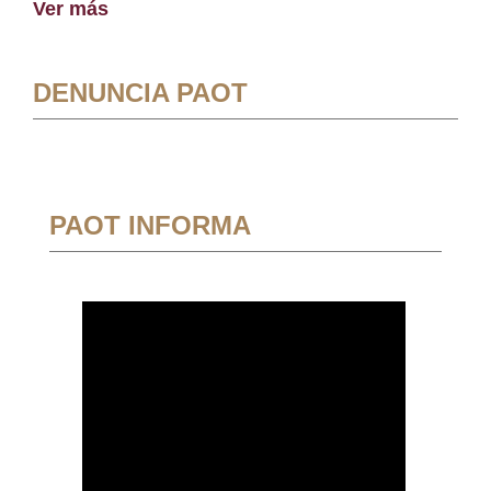
Ver más
DENUNCIA PAOT
PAOT INFORMA