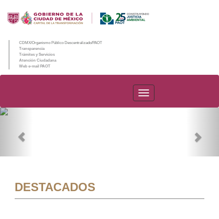
CDMX/Organismo Público Descentralizado/PAOT
Transparencia
Trámites y Servicios
Atención Ciudadana
Web e-mail PAOT
PAOT
Previous
Nex
DESTACADOS