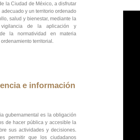
de la Ciudad de México, a disfrutar
 adecuado y un territorio ordenado
llo, salud y bienestar, mediante la
vigilancia de la aplicación y
 de la normatividad en materia
 ordenamiento territorial.
encia e información
ia gubernamental es la obligación
os de hacer pública y accesible la
bre sus actividades y decisiones.
es permitir que los ciudadanos