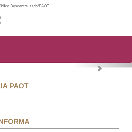
lico Descentralizado/PAOT
s
a
Next
IA PAOT
INFORMA