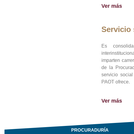
Ver más
Servicio 
Es consolid
interinstituci
imparten carre
de la Procura
servicio socia
PAOT ofrece.
Ver más
PROCURADURÍA