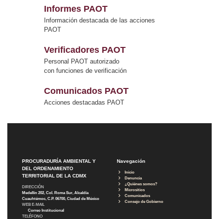
Informes PAOT
Información destacada de las acciones
PAOT
Verificadores PAOT
Personal PAOT autorizado
con funciones de verificación
Comunicados PAOT
Acciones destacadas PAOT
PROCURADURÍA AMBIENTAL Y
Navegación
DEL ORDENAMIENTO
Inicio
TERRITORIAL DE LA CDMX
Denuncia
¿Quiénes somos?
DIRECCIÓN
Micrositios
Medellín 202, Col. Roma Sur, Alcaldía
Comunicados
Cuauhtémoc, C.P. 06700, Ciudad de México
Consejo de Gobierno
WEB E-MAIL
Correo Institucional
TELÉFONO