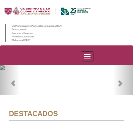
CDMX/Organismo Público Descentralizado/PAOT
Transparencia
Trámites y Servicios
Atención Ciudadana
Web e-mail PAOT
PAOT
Previous
Nex
DESTACADOS