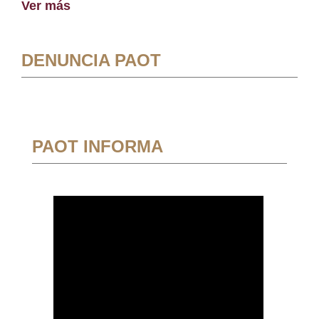
Ver más
DENUNCIA PAOT
PAOT INFORMA