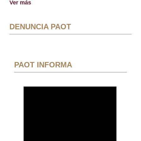
Ver más
DENUNCIA PAOT
PAOT INFORMA