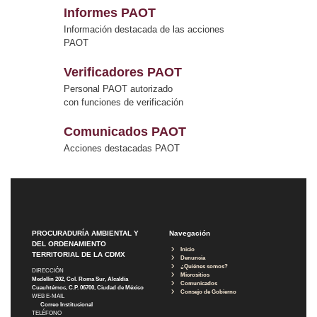
Informes PAOT
Información destacada de las acciones
PAOT
Verificadores PAOT
Personal PAOT autorizado
con funciones de verificación
Comunicados PAOT
Acciones destacadas PAOT
PROCURADURÍA AMBIENTAL Y
Navegación
DEL ORDENAMIENTO
Inicio
TERRITORIAL DE LA CDMX
Denuncia
¿Quiénes somos?
DIRECCIÓN
Micrositios
Medellín 202, Col. Roma Sur, Alcaldía
Comunicados
Cuauhtémoc, C.P. 06700, Ciudad de México
Consejo de Gobierno
WEB E-MAIL
Correo Institucional
TELÉFONO