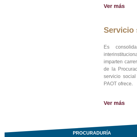
Ver más
Servicio 
Es consolid
interinstituci
imparten carre
de la Procura
servicio socia
PAOT ofrece.
Ver más
PROCURADURÍA