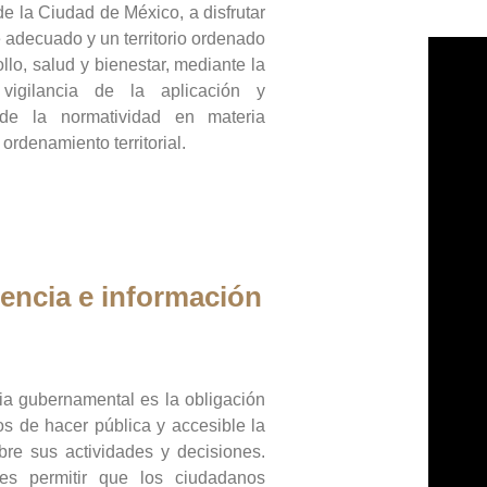
de la Ciudad de México, a disfrutar
 adecuado y un territorio ordenado
llo, salud y bienestar, mediante la
vigilancia de la aplicación y
 de la normatividad en materia
 ordenamiento territorial.
encia e información
ia gubernamental es la obligación
os de hacer pública y accesible la
bre sus actividades y decisiones.
es permitir que los ciudadanos