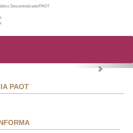
lico Descentralizado/PAOT
s
a
Next
IA PAOT
INFORMA