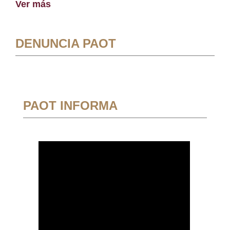
Ver más
DENUNCIA PAOT
PAOT INFORMA