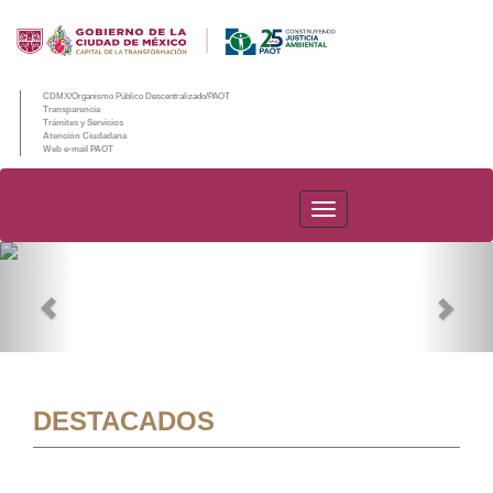
CDMX/Organismo Público Descentralizado/PAOT
Transparencia
Trámites y Servicios
Atención Ciudadana
Web e-mail PAOT
PAOT
Previous
Nex
DESTACADOS