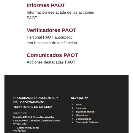
Informes PAOT
Información destacada de las acciones
PAOT
Verificadores PAOT
Personal PAOT autorizado
con funciones de verificación
Comunicados PAOT
Acciones destacadas PAOT
PROCURADURÍA AMBIENTAL Y
Navegación
DEL ORDENAMIENTO
Inicio
TERRITORIAL DE LA CDMX
Denuncia
¿Quiénes somos?
DIRECCIÓN
Micrositios
Medellín 202, Col. Roma Sur, Alcaldía
Comunicados
Cuauhtémoc, C.P. 06700, Ciudad de México
Consejo de Gobierno
WEB E-MAIL
Correo Institucional
TELÉFONO