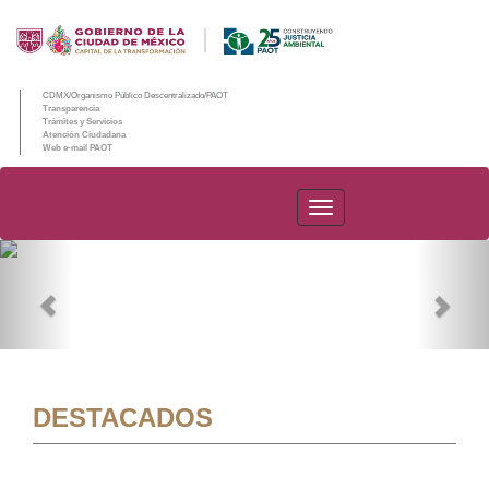
CDMX/Organismo Público Descentralizado/PAOT
Transparencia
Trámites y Servicios
Atención Ciudadana
Web e-mail PAOT
PAOT
Previous
Nex
DESTACADOS