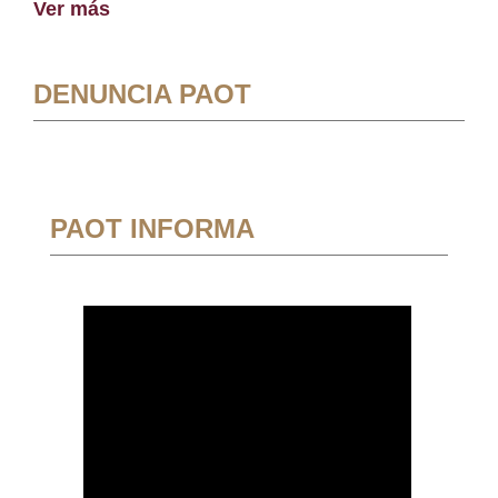
Ver más
DENUNCIA PAOT
PAOT INFORMA