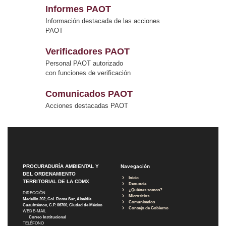
Informes PAOT
Información destacada de las acciones
PAOT
Verificadores PAOT
Personal PAOT autorizado
con funciones de verificación
Comunicados PAOT
Acciones destacadas PAOT
PROCURADURÍA AMBIENTAL Y
Navegación
DEL ORDENAMIENTO
Inicio
TERRITORIAL DE LA CDMX
Denuncia
¿Quiénes somos?
DIRECCIÓN
Micrositios
Medellín 202, Col. Roma Sur, Alcaldía
Comunicados
Cuauhtémoc, C.P. 06700, Ciudad de México
Consejo de Gobierno
WEB E-MAIL
Correo Institucional
TELÉFONO