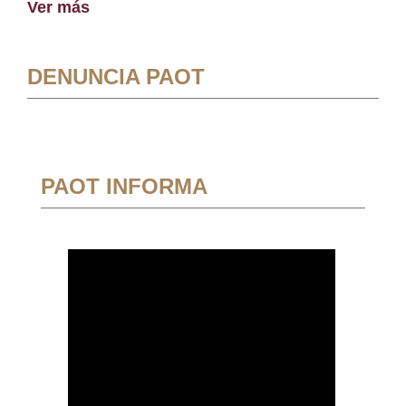
Ver más
DENUNCIA PAOT
PAOT INFORMA