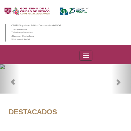
CDMX/Organismo Público Descentralizado/PAOT
Transparencia
Trámites y Servicios
Atención Ciudadana
Web e-mail PAOT
PAOT
Previous
Nex
DESTACADOS