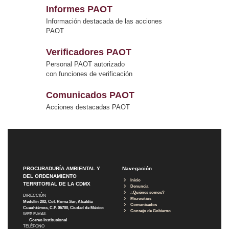
Informes PAOT
Información destacada de las acciones
PAOT
Verificadores PAOT
Personal PAOT autorizado
con funciones de verificación
Comunicados PAOT
Acciones destacadas PAOT
PROCURADURÍA AMBIENTAL Y
Navegación
DEL ORDENAMIENTO
Inicio
TERRITORIAL DE LA CDMX
Denuncia
¿Quiénes somos?
DIRECCIÓN
Micrositios
Medellín 202, Col. Roma Sur, Alcaldía
Comunicados
Cuauhtémoc, C.P. 06700, Ciudad de México
Consejo de Gobierno
WEB E-MAIL
Correo Institucional
TELÉFONO