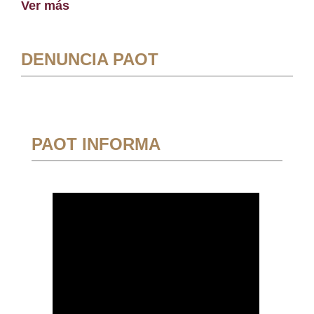
Ver más
DENUNCIA PAOT
PAOT INFORMA