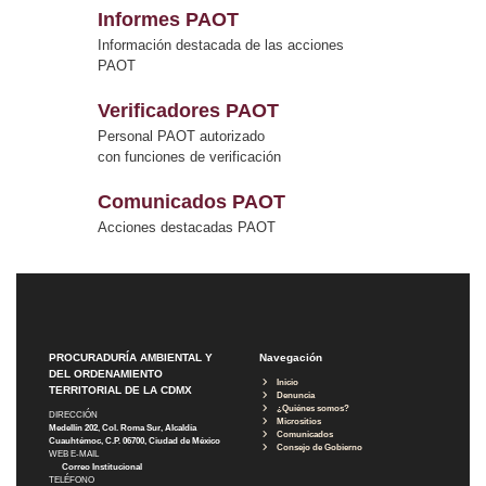
Informes PAOT
Información destacada de las acciones
PAOT
Verificadores PAOT
Personal PAOT autorizado
con funciones de verificación
Comunicados PAOT
Acciones destacadas PAOT
PROCURADURÍA AMBIENTAL Y
Navegación
DEL ORDENAMIENTO
Inicio
TERRITORIAL DE LA CDMX
Denuncia
¿Quiénes somos?
DIRECCIÓN
Micrositios
Medellín 202, Col. Roma Sur, Alcaldía
Comunicados
Cuauhtémoc, C.P. 06700, Ciudad de México
Consejo de Gobierno
WEB E-MAIL
Correo Institucional
TELÉFONO