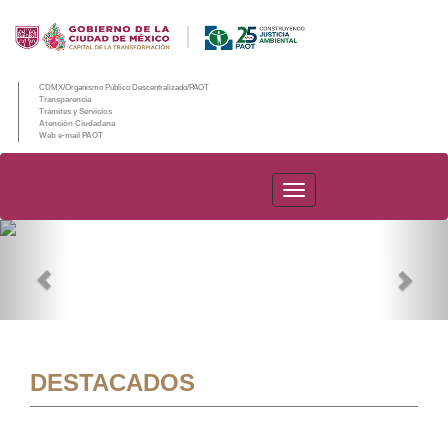
CDMX/Organismo Público Descentralizado/PAOT
Transparencia
Trámites y Servicios
Atención Ciudadana
Web e-mail PAOT
PAOT
Previous
Nex
DESTACADOS