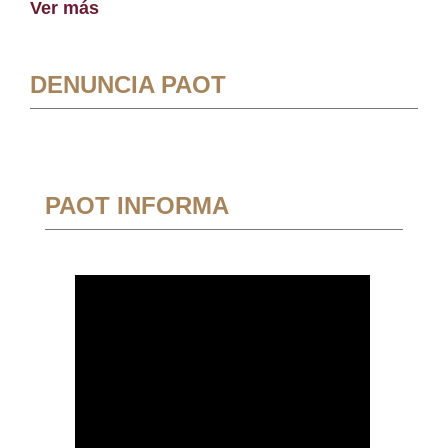
Ver más
DENUNCIA PAOT
PAOT INFORMA