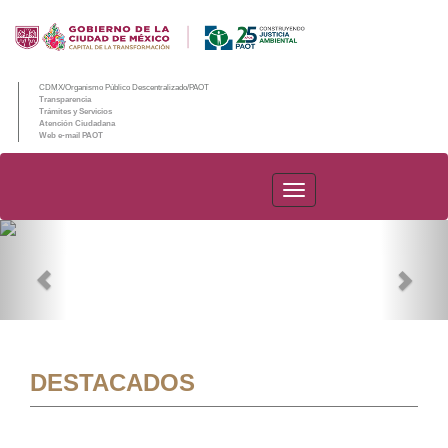
CDMX/Organismo Público Descentralizado/PAOT
Transparencia
Trámites y Servicios
Atención Ciudadana
Web e-mail PAOT
PAOT
Previous
Nex
DESTACADOS