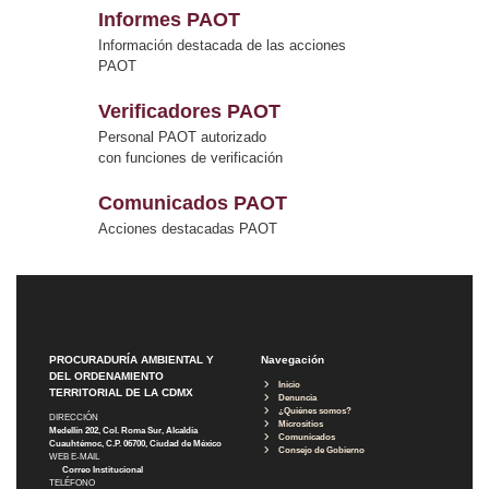
Informes PAOT
Información destacada de las acciones
PAOT
Verificadores PAOT
Personal PAOT autorizado
con funciones de verificación
Comunicados PAOT
Acciones destacadas PAOT
PROCURADURÍA AMBIENTAL Y
Navegación
DEL ORDENAMIENTO
Inicio
TERRITORIAL DE LA CDMX
Denuncia
¿Quiénes somos?
DIRECCIÓN
Micrositios
Medellín 202, Col. Roma Sur, Alcaldía
Comunicados
Cuauhtémoc, C.P. 06700, Ciudad de México
Consejo de Gobierno
WEB E-MAIL
Correo Institucional
TELÉFONO