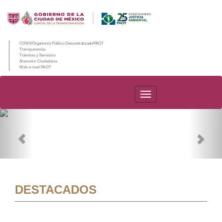
CDMX/Organismo Público Descentralizado/PAOT
Transparencia
Trámites y Servicios
Atención Ciudadana
Web e-mail PAOT
PAOT
Previous
Nex
DESTACADOS