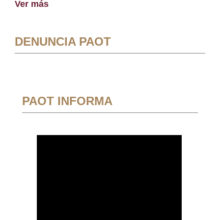
Ver más
DENUNCIA PAOT
PAOT INFORMA