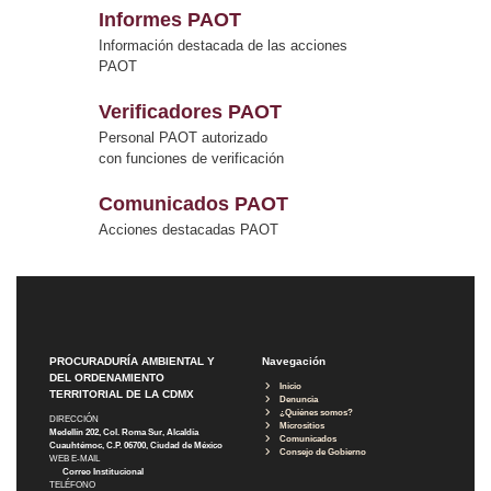
Informes PAOT
Información destacada de las acciones
PAOT
Verificadores PAOT
Personal PAOT autorizado
con funciones de verificación
Comunicados PAOT
Acciones destacadas PAOT
PROCURADURÍA AMBIENTAL Y
Navegación
DEL ORDENAMIENTO
Inicio
TERRITORIAL DE LA CDMX
Denuncia
¿Quiénes somos?
DIRECCIÓN
Micrositios
Medellín 202, Col. Roma Sur, Alcaldía
Comunicados
Cuauhtémoc, C.P. 06700, Ciudad de México
Consejo de Gobierno
WEB E-MAIL
Correo Institucional
TELÉFONO