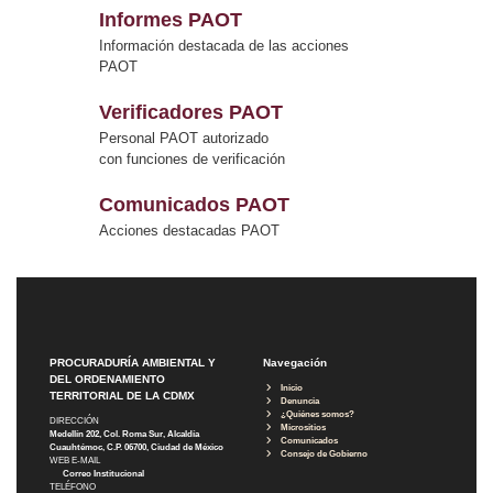
Informes PAOT
Información destacada de las acciones
PAOT
Verificadores PAOT
Personal PAOT autorizado
con funciones de verificación
Comunicados PAOT
Acciones destacadas PAOT
PROCURADURÍA AMBIENTAL Y
Navegación
DEL ORDENAMIENTO
Inicio
TERRITORIAL DE LA CDMX
Denuncia
¿Quiénes somos?
DIRECCIÓN
Micrositios
Medellín 202, Col. Roma Sur, Alcaldía
Comunicados
Cuauhtémoc, C.P. 06700, Ciudad de México
Consejo de Gobierno
WEB E-MAIL
Correo Institucional
TELÉFONO