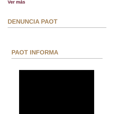
Ver más
DENUNCIA PAOT
PAOT INFORMA