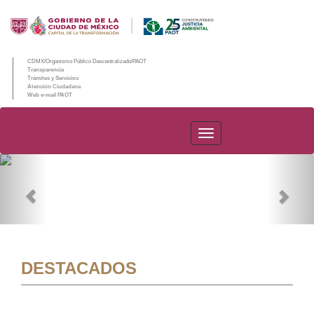
CDMX/Organismo Público Descentralizado/PAOT
Transparencia
Trámites y Servicios
Atención Ciudadana
Web e-mail PAOT
PAOT
Previous
Nex
DESTACADOS