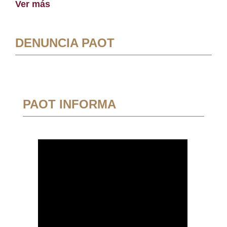
Ver más
DENUNCIA PAOT
PAOT INFORMA