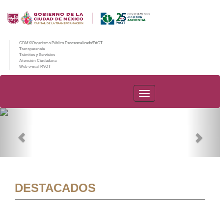
CDMX/Organismo Público Descentralizado/PAOT
Transparencia
Trámites y Servicios
Atención Ciudadana
Web e-mail PAOT
PAOT
Previous
Nex
DESTACADOS