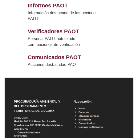
Informes PAOT
Información destacada de las acciones
PAOT
Verificadores PAOT
Personal PAOT autorizado
con funciones de verificación
Comunicados PAOT
Acciones destacadas PAOT
PROCURADURÍA AMBIENTAL Y
Navegación
DEL ORDENAMIENTO
Inicio
TERRITORIAL DE LA CDMX
Denuncia
¿Quiénes somos?
DIRECCIÓN
Micrositios
Medellín 202, Col. Roma Sur, Alcaldía
Comunicados
Cuauhtémoc, C.P. 06700, Ciudad de México
Consejo de Gobierno
WEB E-MAIL
Correo Institucional
TELÉFONO