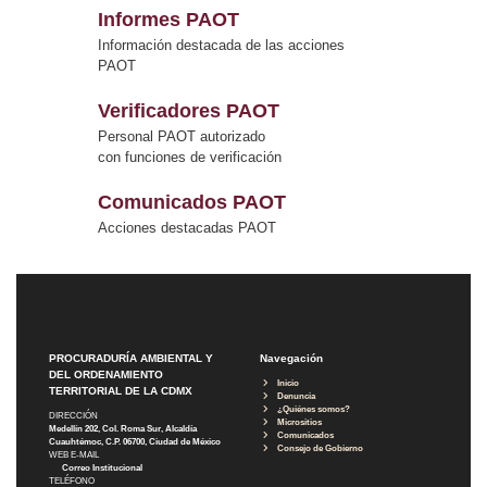
Informes PAOT
Información destacada de las acciones
PAOT
Verificadores PAOT
Personal PAOT autorizado
con funciones de verificación
Comunicados PAOT
Acciones destacadas PAOT
PROCURADURÍA AMBIENTAL Y
Navegación
DEL ORDENAMIENTO
Inicio
TERRITORIAL DE LA CDMX
Denuncia
¿Quiénes somos?
DIRECCIÓN
Micrositios
Medellín 202, Col. Roma Sur, Alcaldía
Comunicados
Cuauhtémoc, C.P. 06700, Ciudad de México
Consejo de Gobierno
WEB E-MAIL
Correo Institucional
TELÉFONO