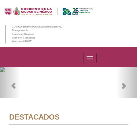
CDMX/Organismo Público Descentralizado/PAOT
Transparencia
Trámites y Servicios
Atención Ciudadana
Web e-mail PAOT
PAOT
Previous
Nex
DESTACADOS