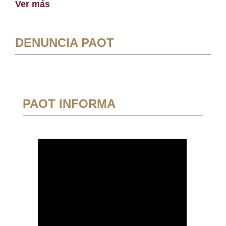
Ver más
DENUNCIA PAOT
PAOT INFORMA