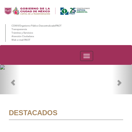
CDMX/Organismo Público Descentralizado/PAOT
Transparencia
Trámites y Servicios
Atención Ciudadana
Web e-mail PAOT
PAOT
Previous
Nex
DESTACADOS