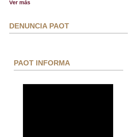
Ver más
DENUNCIA PAOT
PAOT INFORMA