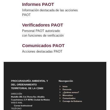
Informes PAOT
Información destacada de las acciones
PAOT
Verificadores PAOT
Personal PAOT autorizado
con funciones de verificación
Comunicados PAOT
Acciones destacadas PAOT
PROCURADURÍA AMBIENTAL Y
Navegación
DEL ORDENAMIENTO
Inicio
TERRITORIAL DE LA CDMX
Denuncia
¿Quiénes somos?
DIRECCIÓN
Micrositios
Medellín 202, Col. Roma Sur, Alcaldía
Comunicados
Cuauhtémoc, C.P. 06700, Ciudad de México
Consejo de Gobierno
WEB E-MAIL
Correo Institucional
TELÉFONO