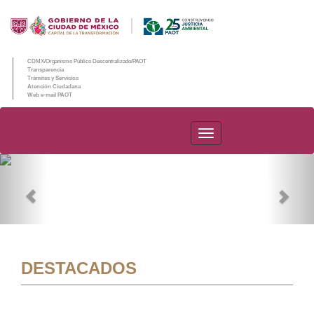
CDMX/Organismo Público Descentralizado/PAOT
Transparencia
Trámites y Servicios
Atención Ciudadana
Web e-mail PAOT
PAOT
Previous
Nex
DESTACADOS