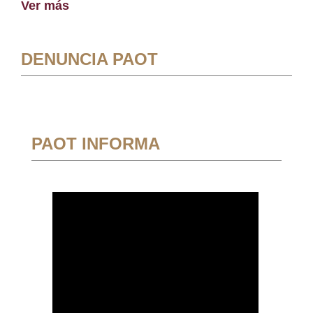
Ver más
DENUNCIA PAOT
PAOT INFORMA