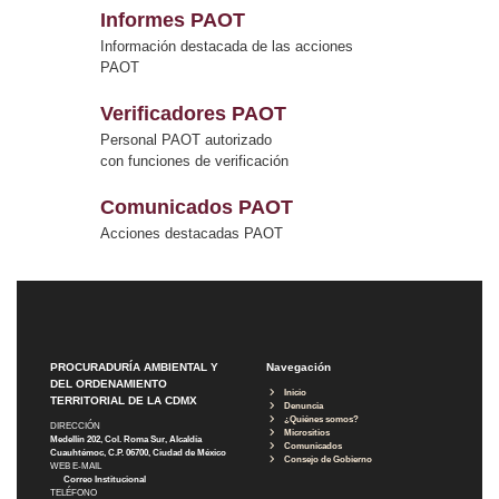
Informes PAOT
Información destacada de las acciones
PAOT
Verificadores PAOT
Personal PAOT autorizado
con funciones de verificación
Comunicados PAOT
Acciones destacadas PAOT
PROCURADURÍA AMBIENTAL Y
Navegación
DEL ORDENAMIENTO
Inicio
TERRITORIAL DE LA CDMX
Denuncia
¿Quiénes somos?
DIRECCIÓN
Micrositios
Medellín 202, Col. Roma Sur, Alcaldía
Comunicados
Cuauhtémoc, C.P. 06700, Ciudad de México
Consejo de Gobierno
WEB E-MAIL
Correo Institucional
TELÉFONO