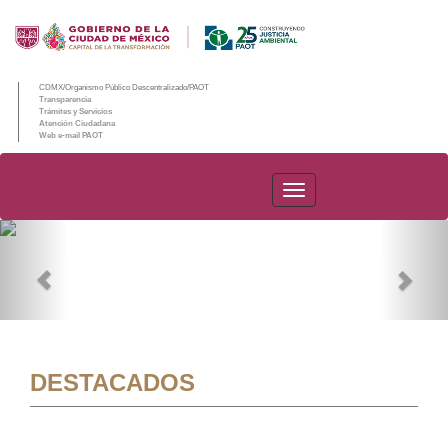
CDMX/Organismo Público Descentralizado/PAOT
Transparencia
Trámites y Servicios
Atención Ciudadana
Web e-mail PAOT
PAOT
Previous
Nex
DESTACADOS