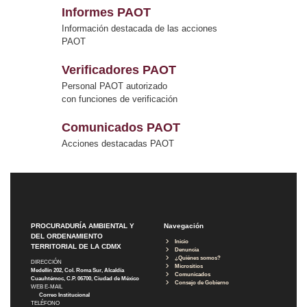
Informes PAOT
Información destacada de las acciones
PAOT
Verificadores PAOT
Personal PAOT autorizado
con funciones de verificación
Comunicados PAOT
Acciones destacadas PAOT
PROCURADURÍA AMBIENTAL Y
Navegación
DEL ORDENAMIENTO
Inicio
TERRITORIAL DE LA CDMX
Denuncia
¿Quiénes somos?
DIRECCIÓN
Micrositios
Medellín 202, Col. Roma Sur, Alcaldía
Comunicados
Cuauhtémoc, C.P. 06700, Ciudad de México
Consejo de Gobierno
WEB E-MAIL
Correo Institucional
TELÉFONO