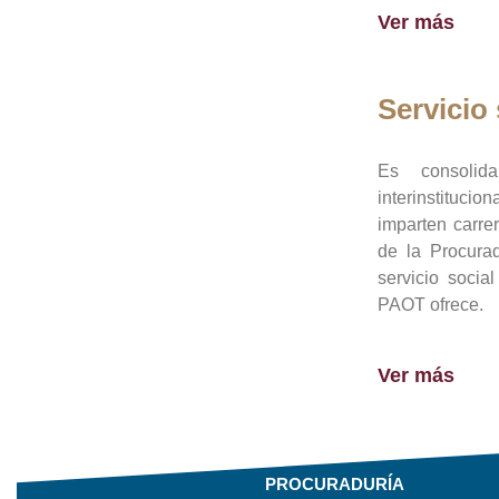
Ver más
Servicio 
Es consolid
interinstituci
imparten carre
de la Procura
servicio socia
PAOT ofrece.
Ver más
PROCURADURÍA