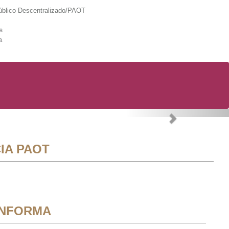
lico Descentralizado/PAOT
s
a
Next
IA PAOT
INFORMA