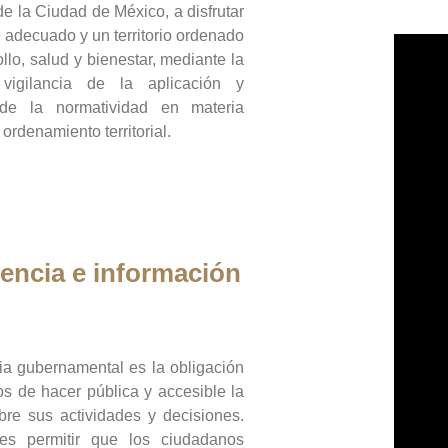
de la Ciudad de México, a disfrutar
 adecuado y un territorio ordenado
llo, salud y bienestar, mediante la
vigilancia de la aplicación y
 de la normatividad en materia
 ordenamiento territorial.
encia e información
ia gubernamental es la obligación
os de hacer pública y accesible la
bre sus actividades y decisiones.
es permitir que los ciudadanos