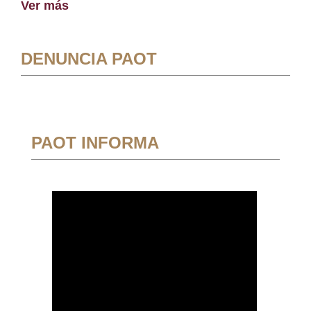
Ver más
DENUNCIA PAOT
PAOT INFORMA