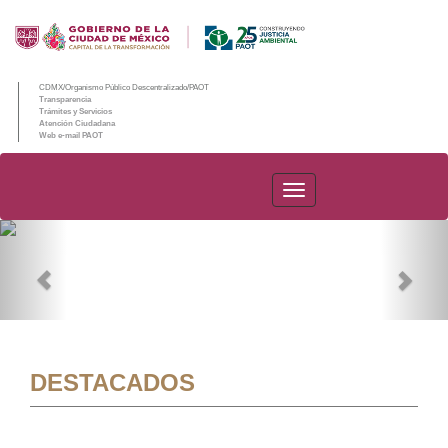
CDMX/Organismo Público Descentralizado/PAOT
Transparencia
Trámites y Servicios
Atención Ciudadana
Web e-mail PAOT
PAOT
Previous
Nex
DESTACADOS