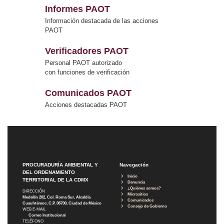
Informes PAOT
Información destacada de las acciones
PAOT
Verificadores PAOT
Personal PAOT autorizado
con funciones de verificación
Comunicados PAOT
Acciones destacadas PAOT
PROCURADURÍA AMBIENTAL Y
Navegación
DEL ORDENAMIENTO
Inicio
TERRITORIAL DE LA CDMX
Denuncia
¿Quiénes somos?
DIRECCIÓN
Micrositios
Medellín 202, Col. Roma Sur, Alcaldía
Comunicados
Cuauhtémoc, C.P. 06700, Ciudad de México
Consejo de Gobierno
WEB E-MAIL
Correo Institucional
TELÉFONO