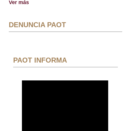
Ver más
DENUNCIA PAOT
PAOT INFORMA