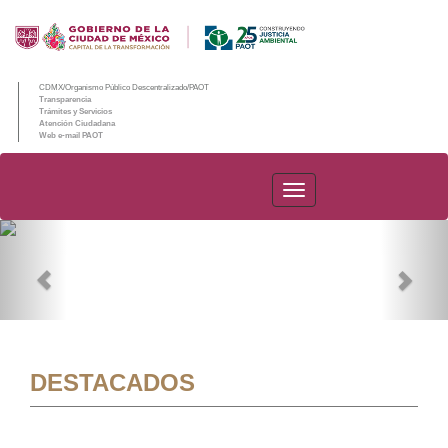
CDMX/Organismo Público Descentralizado/PAOT
Transparencia
Trámites y Servicios
Atención Ciudadana
Web e-mail PAOT
PAOT
Previous
Nex
DESTACADOS