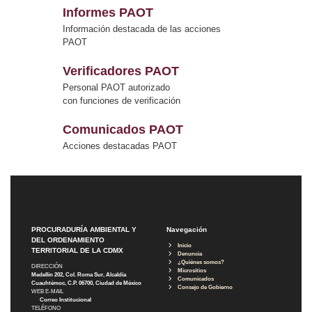
Informes PAOT
Información destacada de las acciones
PAOT
Verificadores PAOT
Personal PAOT autorizado
con funciones de verificación
Comunicados PAOT
Acciones destacadas PAOT
PROCURADURÍA AMBIENTAL Y
Navegación
DEL ORDENAMIENTO
Inicio
TERRITORIAL DE LA CDMX
Denuncia
¿Quiénes somos?
DIRECCIÓN
Micrositios
Medellín 202, Col. Roma Sur, Alcaldía
Comunicados
Cuauhtémoc, C.P. 06700, Ciudad de México
Consejo de Gobierno
WEB E-MAIL
Correo Institucional
TELÉFONO