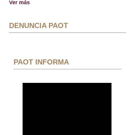
Ver más
DENUNCIA PAOT
PAOT INFORMA