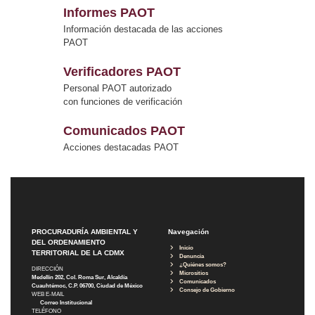
Informes PAOT
Información destacada de las acciones
PAOT
Verificadores PAOT
Personal PAOT autorizado
con funciones de verificación
Comunicados PAOT
Acciones destacadas PAOT
PROCURADURÍA AMBIENTAL Y
Navegación
DEL ORDENAMIENTO
Inicio
TERRITORIAL DE LA CDMX
Denuncia
¿Quiénes somos?
DIRECCIÓN
Micrositios
Medellín 202, Col. Roma Sur, Alcaldía
Comunicados
Cuauhtémoc, C.P. 06700, Ciudad de México
Consejo de Gobierno
WEB E-MAIL
Correo Institucional
TELÉFONO