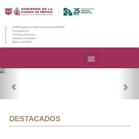
CDMX/Organismo Público Descentralizado/PAOT
Transparencia
Trámites y Servicios
Atención Ciudadana
Web e-mail PAOT
PAOT
Previous
Nex
DESTACADOS