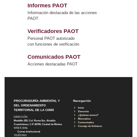
Informes PAOT
Información destacada de las acciones
PAOT
Verificadores PAOT
Personal PAOT autorizado
con funciones de verificación
Comunicados PAOT
Acciones destacadas PAOT
PROCURADURÍA AMBIENTAL Y
Navegación
DEL ORDENAMIENTO
Inicio
TERRITORIAL DE LA CDMX
Denuncia
¿Quiénes somos?
DIRECCIÓN
Micrositios
Medellín 202, Col. Roma Sur, Alcaldía
Comunicados
Cuauhtémoc, C.P. 06700, Ciudad de México
Consejo de Gobierno
WEB E-MAIL
Correo Institucional
TELÉFONO