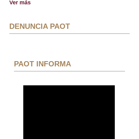
Ver más
DENUNCIA PAOT
PAOT INFORMA