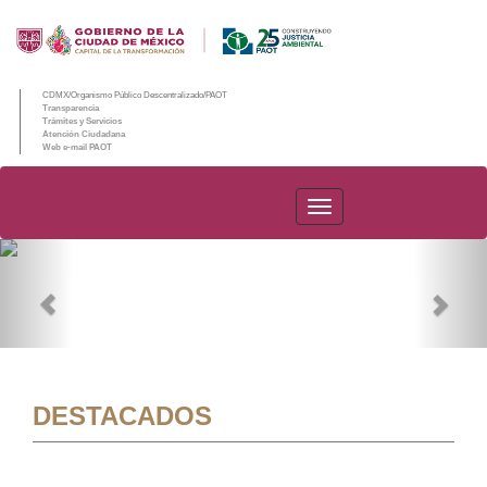
CDMX/Organismo Público Descentralizado/PAOT
Transparencia
Trámites y Servicios
Atención Ciudadana
Web e-mail PAOT
PAOT
Previous
Nex
DESTACADOS