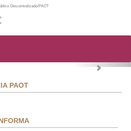
lico Descentralizado/PAOT
s
a
Next
IA PAOT
INFORMA