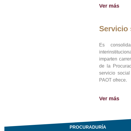
Ver más
Servicio 
Es consolid
interinstituci
imparten carre
de la Procura
servicio socia
PAOT ofrece.
Ver más
PROCURADURÍA