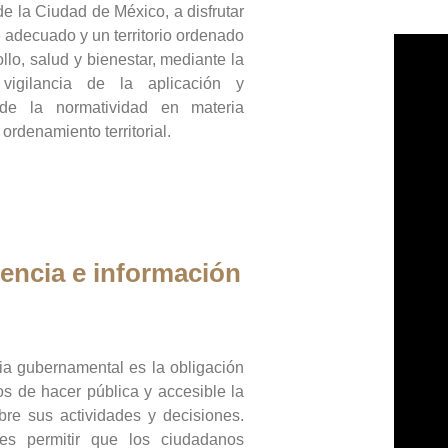
de la Ciudad de México, a disfrutar
 adecuado y un territorio ordenado
llo, salud y bienestar, mediante la
vigilancia de la aplicación y
 de la normatividad en materia
 ordenamiento territorial.
encia e información
ia gubernamental es la obligación
os de hacer pública y accesible la
bre sus actividades y decisiones.
es permitir que los ciudadanos