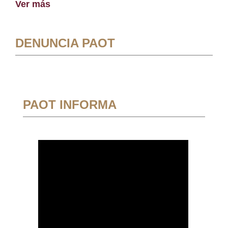
Ver más
DENUNCIA PAOT
PAOT INFORMA