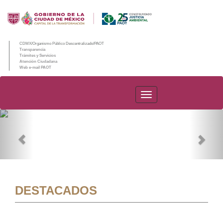
CDMX/Organismo Público Descentralizado/PAOT
Transparencia
Trámites y Servicios
Atención Ciudadana
Web e-mail PAOT
PAOT
Previous
Nex
DESTACADOS