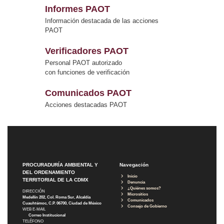
Informes PAOT
Información destacada de las acciones
PAOT
Verificadores PAOT
Personal PAOT autorizado
con funciones de verificación
Comunicados PAOT
Acciones destacadas PAOT
PROCURADURÍA AMBIENTAL Y
Navegación
DEL ORDENAMIENTO
Inicio
TERRITORIAL DE LA CDMX
Denuncia
¿Quiénes somos?
DIRECCIÓN
Micrositios
Medellín 202, Col. Roma Sur, Alcaldía
Comunicados
Cuauhtémoc, C.P. 06700, Ciudad de México
Consejo de Gobierno
WEB E-MAIL
Correo Institucional
TELÉFONO