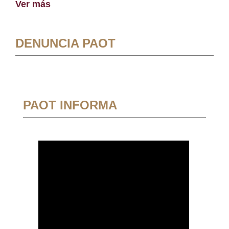
Ver más
DENUNCIA PAOT
PAOT INFORMA