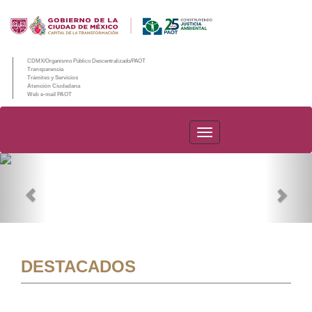
CDMX/Organismo Público Descentralizado/PAOT
Transparencia
Trámites y Servicios
Atención Ciudadana
Web e-mail PAOT
PAOT
Previous
Nex
DESTACADOS