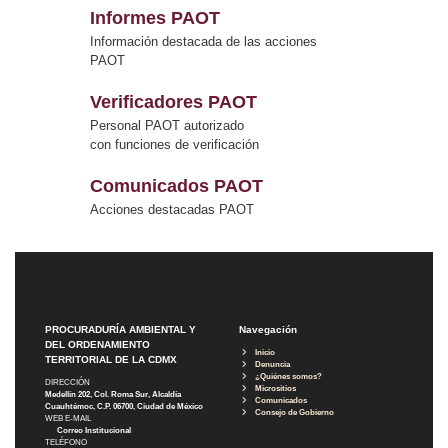
Informes PAOT
Información destacada de las acciones
PAOT
Verificadores PAOT
Personal PAOT autorizado
con funciones de verificación
Comunicados PAOT
Acciones destacadas PAOT
PROCURADURÍA AMBIENTAL Y
Navegación
DEL ORDENAMIENTO
Inicio
TERRITORIAL DE LA CDMX
Denuncia
¿Quiénes somos?
DIRECCIÓN
Micrositios
Medellín 202, Col. Roma Sur, Alcaldía
Comunicados
Cuauhtémoc, C.P. 06700, Ciudad de México
Consejo de Gobierno
WEB E-MAIL
Correo Institucional
TELÉFONO