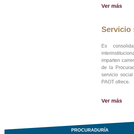
Ver más
Servicio 
Es consolid
interinstituci
imparten carre
de la Procura
servicio socia
PAOT ofrece.
Ver más
PROCURADURÍA