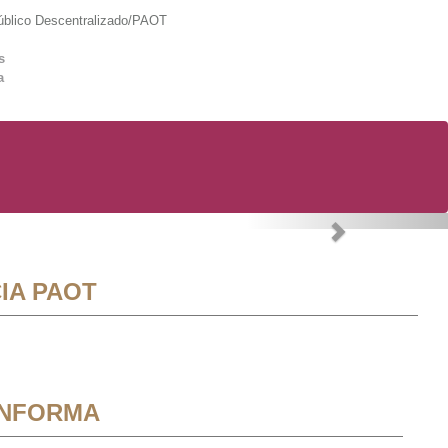
lico Descentralizado/PAOT
s
a
Next
IA PAOT
INFORMA