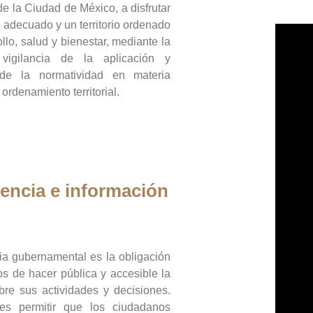
de la Ciudad de México, a disfrutar
 adecuado y un territorio ordenado
llo, salud y bienestar, mediante la
vigilancia de la aplicación y
 de la normatividad en materia
 ordenamiento territorial.
encia e información
ia gubernamental es la obligación
os de hacer pública y accesible la
bre sus actividades y decisiones.
es permitir que los ciudadanos