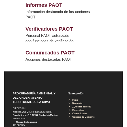
Informes PAOT
Información destacada de las acciones
PAOT
Verificadores PAOT
Personal PAOT autorizado
con funciones de verificación
Comunicados PAOT
Acciones destacadas PAOT
PROCURADURÍA AMBIENTAL Y
Navegación
DEL ORDENAMIENTO
Inicio
TERRITORIAL DE LA CDMX
Denuncia
¿Quiénes somos?
DIRECCIÓN
Micrositios
Medellín 202, Col. Roma Sur, Alcaldía
Comunicados
Cuauhtémoc, C.P. 06700, Ciudad de México
Consejo de Gobierno
WEB E-MAIL
Correo Institucional
TELÉFONO