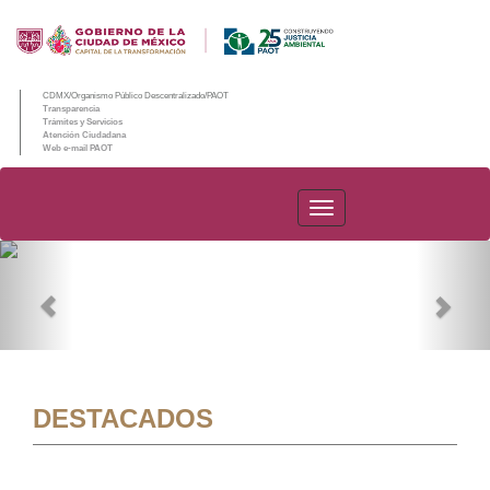
CDMX/Organismo Público Descentralizado/PAOT
Transparencia
Trámites y Servicios
Atención Ciudadana
Web e-mail PAOT
PAOT
Previous
Nex
DESTACADOS