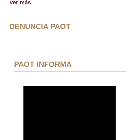
Ver más
DENUNCIA PAOT
PAOT INFORMA