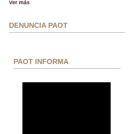
Ver más
DENUNCIA PAOT
PAOT INFORMA