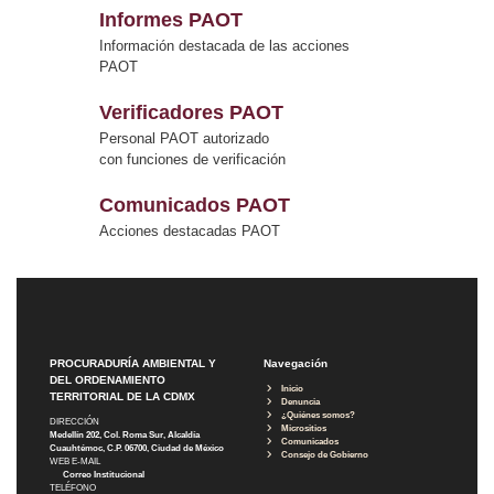
Informes PAOT
Información destacada de las acciones
PAOT
Verificadores PAOT
Personal PAOT autorizado
con funciones de verificación
Comunicados PAOT
Acciones destacadas PAOT
PROCURADURÍA AMBIENTAL Y
Navegación
DEL ORDENAMIENTO
Inicio
TERRITORIAL DE LA CDMX
Denuncia
¿Quiénes somos?
DIRECCIÓN
Micrositios
Medellín 202, Col. Roma Sur, Alcaldía
Comunicados
Cuauhtémoc, C.P. 06700, Ciudad de México
Consejo de Gobierno
WEB E-MAIL
Correo Institucional
TELÉFONO