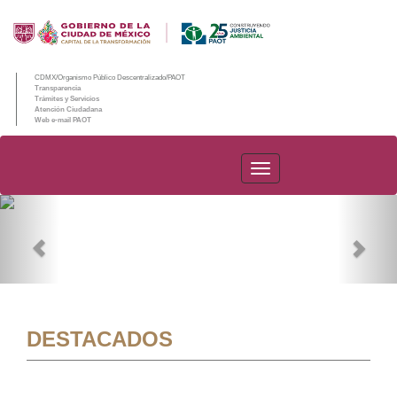
CDMX/Organismo Público Descentralizado/PAOT
Transparencia
Trámites y Servicios
Atención Ciudadana
Web e-mail PAOT
PAOT
Previous
Nex
DESTACADOS