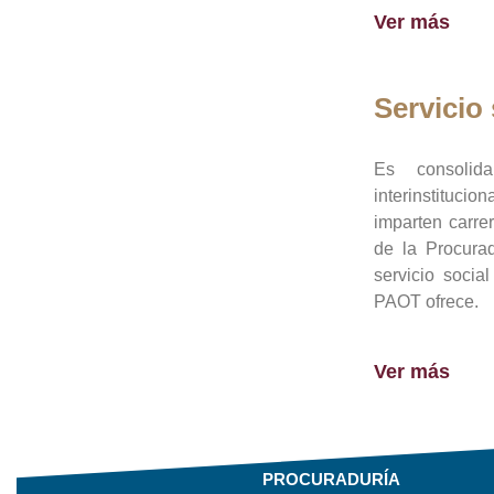
Ver más
Servicio 
Es consolid
interinstituci
imparten carre
de la Procura
servicio socia
PAOT ofrece.
Ver más
PROCURADURÍA