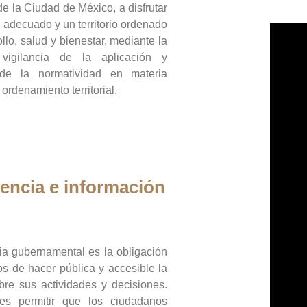
de la Ciudad de México, a disfrutar
 adecuado y un territorio ordenado
llo, salud y bienestar, mediante la
vigilancia de la aplicación y
 de la normatividad en materia
 ordenamiento territorial.
encia e información
ia gubernamental es la obligación
os de hacer pública y accesible la
bre sus actividades y decisiones.
es permitir que los ciudadanos