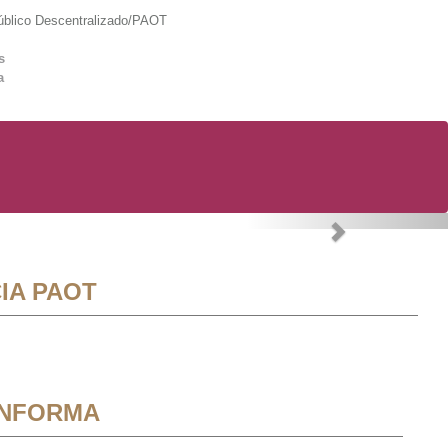
lico Descentralizado/PAOT
s
a
Next
IA PAOT
INFORMA